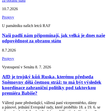
10.7.2026
Projevy
U památníku našich letců RAF
Naši padlí nám připomínají, jak velká je dnes naše
odpovědnost za obranu státu
8.7.2026
Projevy
Vystoupení v Senátu 8. 7. 2026
AfD je trojský kůň Ruska, kterému předseda
Sněmovny dělá čestnou stráž: to má být výsledek
koordinace zahraniční politiky pod taktovkou
premiéra Babiše?
Vážený pane předsedající, vážená paní vicepremiérko, dámy
a pánové, jednání Evropské rady, které proběhlo 18. a 19. 6. se