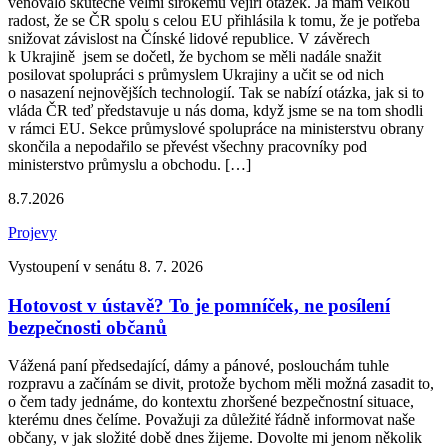
věnovalo skutečně velmi širokému vějíři otázek. Já mám velkou
radost, že se ČR spolu s celou EU přihlásila k tomu, že je potřeba
snižovat závislost na Čínské lidové republice. V závěrech
k Ukrajině jsem se dočetl, že bychom se měli nadále snažit
posilovat spolupráci s průmyslem Ukrajiny a učit se od nich
o nasazení nejnovějších technologií. Tak se nabízí otázka, jak si to
vláda ČR teď představuje u nás doma, když jsme se na tom shodli
v rámci EU. Sekce průmyslové spolupráce na ministerstvu obrany
skončila a nepodařilo se převést všechny pracovníky pod
ministerstvo průmyslu a obchodu. […]
8.7.2026
Projevy
Vystoupení v senátu 8. 7. 2026
Hotovost v ústavě? To je pomníček, ne posílení
bezpečnosti občanů
Vážená paní předsedající, dámy a pánové, poslouchám tuhle
rozpravu a začínám se divit, protože bychom měli možná zasadit to,
o čem tady jednáme, do kontextu zhoršené bezpečnostní situace,
kterému dnes čelíme. Považuji za důležité řádně informovat naše
občany, v jak složité době dnes žijeme. Dovolte mi jenom několik