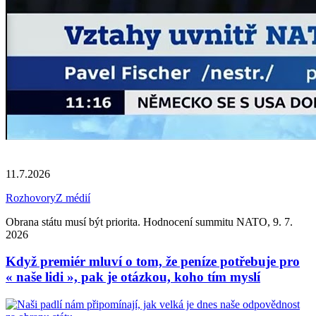
11.7.2026
Rozhovory
Z médií
Obrana státu musí být priorita. Hodnocení summitu NATO, 9. 7.
2026
Když premiér mluví o tom, že peníze potřebuje pro
« naše lidi », pak je otázkou, koho tím myslí