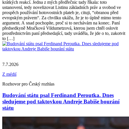
krátkých reakcí. Jedna z mých předřečnic tady říkala: toto
ustanovení, tedy novelizovat Listinu základních práv a svobod ve
prospěch používání hotovostních plateb je, cituji, “obranou před
evropským právem“. Za chvilku ukážu, že je to úplně mimo tento
argument. A snad pochopíte, proč si to nechávám na konec. Paní
předsedkyně Mračková Vildumetzová, kterou jsem chtěl oslovit
prostřednictvím paní předsedající, tady uváděla, že jde o to, zakotvit
to […]
7.7.2026
Z médií
Rozhovor pro Český rozhlas
Budování státu psal Ferdinand Peroutka. Dnes
sledujeme pod taktovkou Andreje Babiše bourání
státu