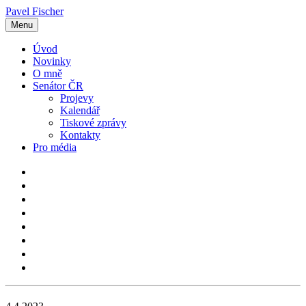
Pavel Fischer
Menu
Úvod
Novinky
O mně
Senátor ČR
Projevy
Kalendář
Tiskové zprávy
Kontakty
Pro média