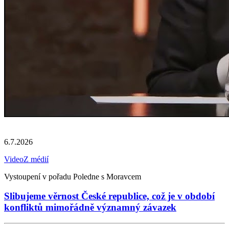
6.7.2026
Video
Z médií
Vystoupení v pořadu Poledne s Moravcem
Slibujeme věrnost České republice, což je v období
konfliktů mimořádně významný závazek