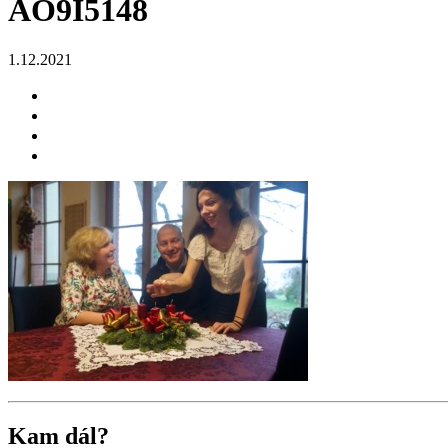
AO9I5148
1.12.2021
Kam dál?