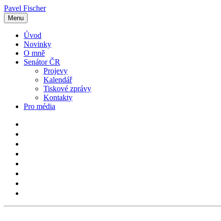
Pavel Fischer
Menu
Úvod
Novinky
O mně
Senátor ČR
Projevy
Kalendář
Tiskové zprávy
Kontakty
Pro média