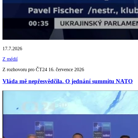
17.7.2026
Z médií
Z rozhovoru pro ČT24 16. července 2026
Vláda mě nepřesvědčila. O jednání summitu NATO