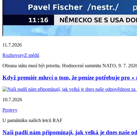
11.7.2026
Rozhovory
Z médií
Obrana státu musí být priorita. Hodnocení summitu NATO, 9. 7. 202
Když premiér mluví o tom, že peníze potřebuje pro « n
10.7.2026
Projevy
U památníku našich letců RAF
Naši padlí nám připomínají, jak velká je dnes naše o