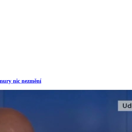
mury nic nezmění