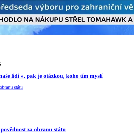
6
aše lidi », pak je otázkou, koho tím myslí
dpovědnost za obranu státu