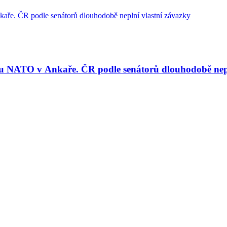
tu NATO v Ankaře. ČR podle senátorů dlouhodobě nepl