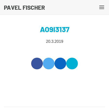
PAVEL FISCHER
M
e
n
AO9I3137
u
20.3.2019